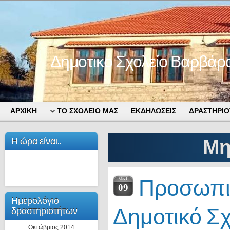
Δημοτικό Σχολείο Βαρβάρ
ΑΡΧΙΚΗ
ΤΟ ΣΧΟΛΕΙΟ ΜΑΣ
ΕΚΔΗΛΩΣΕΙΣ
ΔΡΑΣΤΗΡΙΟ
Η ώρα είναι..
Μη
Προσωπικ
ΟΚΤ
09
Ημερολόγιο
Δημοτικό Σχ
δραστηριοτήτων
Οκτώβριος 2014