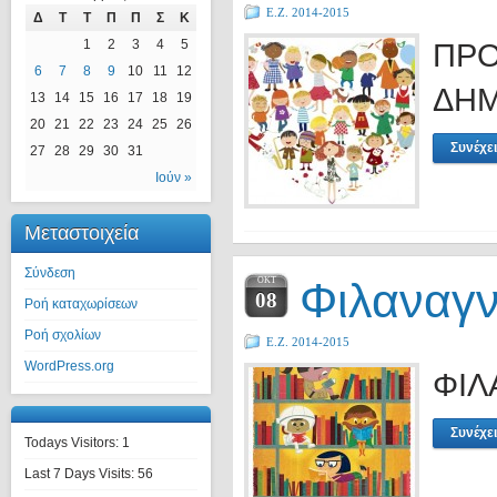
Ε.Ζ. 2014-2015
Δ
Τ
Τ
Π
Π
Σ
Κ
1
2
3
4
5
ΠΡΟ
6
7
8
9
10
11
12
ΔΗΜ
13
14
15
16
17
18
19
20
21
22
23
24
25
26
Συνέχε
27
28
29
30
31
Ιούν »
Μεταστοιχεία
Σύνδεση
Φιλαναγ
ΟΚΤ
08
Ροή καταχωρίσεων
Ροή σχολίων
Ε.Ζ. 2014-2015
WordPress.org
ΦΙΛ
Συνέχε
Todays Visitors:
1
Last 7 Days Visits:
56