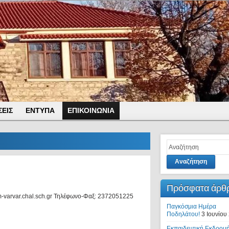
ΕΙΣ
ΕΝΤΥΠΑ
ΕΠΙΚΟΙΝΩΝΙΑ
Αναζήτηση
Πρόσφατα άρθ
-varvar.chal.sch.gr Τηλέφωνο-Φαξ: 2372051225
Παγκόσμια Ημέρα
Ποδηλάτου!
3 Ιουνίου
Εκπαιδευτική Εκδρομή