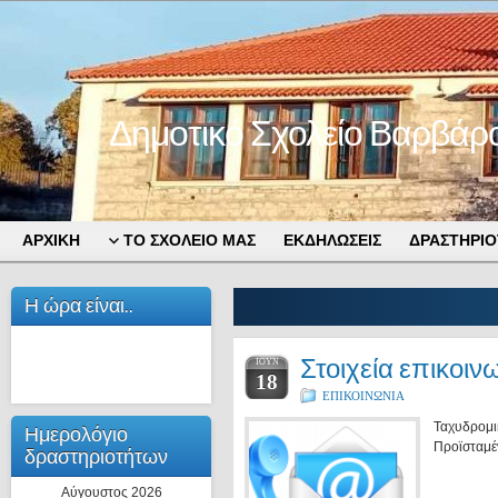
Δημοτικό Σχολείο Βαρβάρ
ΑΡΧΙΚΗ
ΤΟ ΣΧΟΛΕΙΟ ΜΑΣ
ΕΚΔΗΛΩΣΕΙΣ
ΔΡΑΣΤΗΡΙΟ
Η ώρα είναι..
Στοιχεία επικοιν
ΙΟΎΝ
18
ΕΠΙΚΟΙΝΩΝΙΑ
Ταχυδρομι
Ημερολόγιο
Προϊσταμέ
δραστηριοτήτων
Αύγουστος 2026