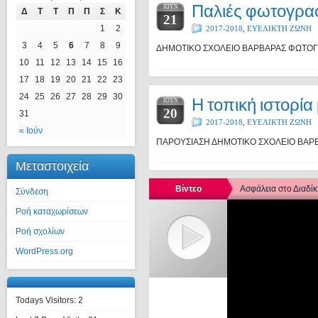
Παλιές φωτογρα
ΙΟΎΝ
Δ
Τ
Τ
Π
Π
Σ
Κ
21
1
2
2017-2018
,
ΕΥΕΛΙΚΤΗ ΖΩΝΗ
3
4
5
6
7
8
9
ΔΗΜΟΤΙΚΟ ΣΧΟΛΕΙΟ ΒΑΡΒΑΡΑΣ ΦΩΤΟΓ
10
11
12
13
14
15
16
17
18
19
20
21
22
23
24
25
26
27
28
29
30
Η τοπική ιστορία
ΙΟΎΝ
20
31
2017-2018
,
ΕΥΕΛΙΚΤΗ ΖΩΝΗ
« Ιούν
ΠΑΡΟΥΣΙΑΣΗ ΔΗΜΟΤΙΚΟ ΣΧΟΛΕΙΟ ΒΑΡ
Μεταστοιχεία
Βίντεο
Ασφάλεια στο Διαδί
Σύνδεση
Πρόγραμμα
Ροή καταχωρίσεων
Αναπαραγωγής
Βίντεο
Ροή σχολίων
WordPress.org
Todays Visitors:
2