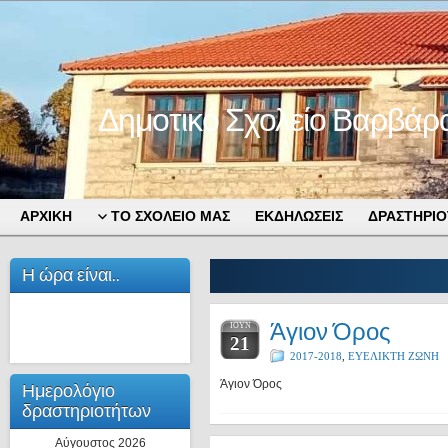
Δημοτικό Σχολείο Βαρβάρ
ΑΡΧΙΚΗ
ΤΟ ΣΧΟΛΕΙΟ ΜΑΣ
ΕΚΔΗΛΩΣΕΙΣ
ΔΡΑΣΤΗΡΙΟ
Η ώρα είναι..
Άγιον Όρος
ΙΟΎΝ
21
2017-2018
,
ΕΥΕΛΙΚΤΗ ΖΩΝΗ
Άγιον Όρος
Ημερολόγιο
δραστηριοτήτων
Αύγουστος 2026