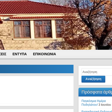
ΕΙΣ
ΕΝΤΥΠΑ
ΕΠΙΚΟΙΝΩΝΙΑ
Αναζήτηση
Πρόσφατα άρθ
Παγκόσμια Ημέρα
Ποδηλάτου!
3 Ιουνίου
Εκπαιδευτική Εκδρομή