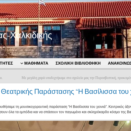
ας-Χαλκιδικής
ΤΗΤΕΣ
ΜΑΘΗΜΑΤΑ
ΣΧΟΛΙΚΗ ΒΙΒΛΙΟΘΗΚΗ
ΑΝΑΚΟΙΝΩΣ
ο.
Με μεγάλη χαρά υποδεχτήκαμε στο σχολείο μας την Πυροσβεστική, προκειμένο
εατρικής Παράστασης “Η Βασίλισσα του χ
υθήσαμε τη μουσικοχορευτική παράσταση “Η Βασίλισσα του χιονιά”. Κεντρικός άξον
ουν όλα τα εμπόδια και να σπάσουν τον παγωμένο και σκληρόκαρδο κόσμο της Βασ