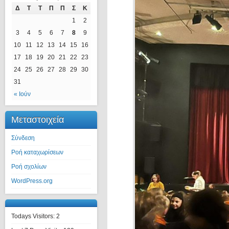
Δ
Τ
Τ
Π
Π
Σ
Κ
1
2
3
4
5
6
7
8
9
10
11
12
13
14
15
16
17
18
19
20
21
22
23
24
25
26
27
28
29
30
31
« Ιούν
Μεταστοιχεία
Σύνδεση
Ροή καταχωρίσεων
Ροή σχολίων
WordPress.org
Todays Visitors:
2