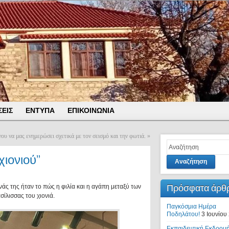
ΕΙΣ
ΕΝΤΥΠΑ
ΕΠΙΚΟΙΝΩΝΙΑ
υ να μας ενημερώσει σχετικά με τον σεισμό και την φωτιά.
»
ιονιού”
Αναζήτηση
Πρόσφατα άρθ
άς της ήταν το πώς η φιλία και η αγάπη μεταξύ των
ίλισσας του χιονιά.
Παγκόσμια Ημέρα
Ποδηλάτου!
3 Ιουνίου
Εκπαιδευτική Εκδρομή