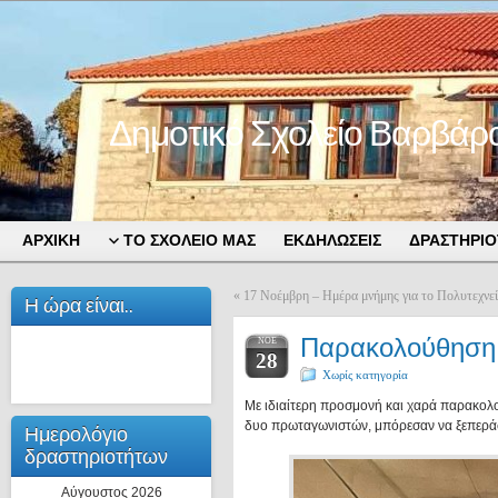
Δημοτικό Σχολείο Βαρβάρ
ΑΡΧΙΚΗ
ΤΟ ΣΧΟΛΕΙΟ ΜΑΣ
ΕΚΔΗΛΩΣΕΙΣ
ΔΡΑΣΤΗΡΙΟ
«
17 Νοέμβρη – Ημέρα μνήμης για το Πολυτεχνεί
Η ώρα είναι..
Παρακολούθηση Θ
ΝΟΈ
28
Χωρίς κατηγορία
Με ιδιαίτερη προσμονή και χαρά παρακολο
δυο πρωταγωνιστών, μπόρεσαν να ξεπεράσ
Ημερολόγιο
δραστηριοτήτων
Αύγουστος 2026