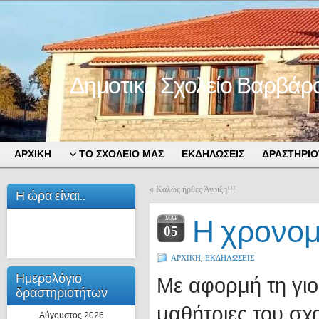
Δημοτικό Σχολείο Βαρβάρ
ΑΡΧΙΚΗ
ΤΟ ΣΧΟΛΕΙΟ ΜΑΣ
ΕΚΔΗΛΩΣΕΙΣ
ΔΡΑΣΤΗΡΙΟ
«
Καλώς ήρθες Άνοιξη!!!
Η ώρα είναι..
Η χρονομ
ΜΑΡ
05
ΑΡΧΙΚΗ
,
ΕΚΔΗΛΩΣΕΙΣ
Ημερολόγιο
Με αφορμή τη γιορ
δραστηριοτήτων
μαθήτριες του σ
Αύγουστος 2026