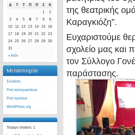
Δ
Τ
Τ
Π
Π
Σ
Κ
της θεατρικής ομ
1
2
Καραγκιόζη”.
3
4
5
6
7
8
9
10
11
12
13
14
15
16
17
18
19
20
21
22
23
Ευχαριστούμε θερ
24
25
26
27
28
29
30
σχολείο μας και π
31
« Ιούν
τον Σύλλογο Γονέ
Μεταστοιχεία
παράστασης.
Σύνδεση
Ροή καταχωρίσεων
Ροή σχολίων
WordPress.org
Todays Visitors:
1