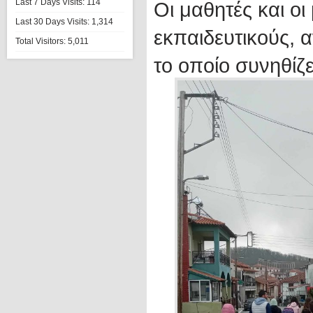
Last 7 Days Visits:
114
Οι μαθητές και οι
Last 30 Days Visits:
1,314
εκπαιδευτικούς, 
Total Visitors:
5,011
το οποίο συνηθίζ