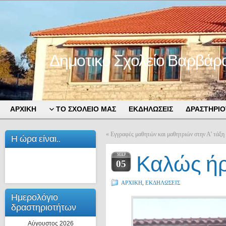
Δημοτικό Σχολείο Βαρβάρ
ΑΡΧΙΚΗ
ΤΟ ΣΧΟΛΕΙΟ ΜΑΣ
ΕΚΔΗΛΩΣΕΙΣ
ΔΡΑΣΤΗΡΙΟ
«
Εγγραφές μαθητών και μαθητριών στην Α’ τάξη 
Η ώρα είναι..
Καλώς ήρθ
ΜΑΡ
05
ΑΡΧΙΚΗ
,
ΕΚΔΗΛΩΣΕΙΣ
Ημερολόγιο
δραστηριοτήτων
Αύγουστος 2026