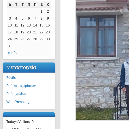
Δ
Τ
Τ
Π
Π
Σ
Κ
1
2
3
4
5
6
7
8
9
10
11
12
13
14
15
16
17
18
19
20
21
22
23
24
25
26
27
28
29
30
31
« Ιούν
Μεταστοιχεία
Σύνδεση
Ροή καταχωρίσεων
Ροή σχολίων
WordPress.org
Todays Visitors:
0