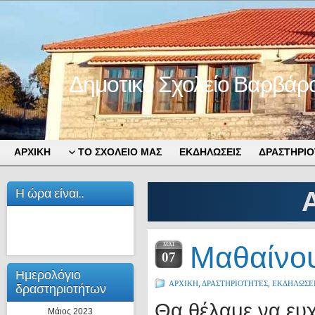
Δημοτικό Σχολείο Βαρβάρ
ΑΡΧΙΚΗ
ΤΟ ΣΧΟΛΕΙΟ ΜΑΣ
ΕΚΔΗΛΩΣΕΙΣ
ΔΡΑΣΤΗΡΙΟ
Η ώρα είναι..
Μαθαίνου
ΜΑΪ́
07
Ημερολόγιο
ΑΡΧΙΚΗ
,
ΔΡΑΣΤΗΡΙΟΤΗΤΕΣ
,
ΕΚΔΗΛΩΣΕ
δραστηριοτήτων
Θα θέλαμε να ευ
Μάιος 2023