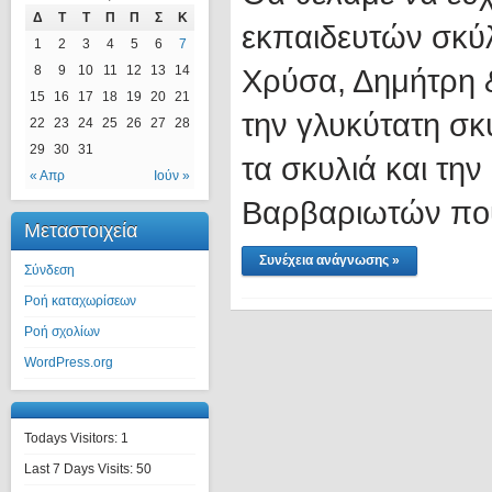
Δ
Τ
Τ
Π
Π
Σ
Κ
εκπαιδευτών σκύλ
1
2
3
4
5
6
7
8
9
10
11
12
13
14
Χρύσα, Δημήτρη &
15
16
17
18
19
20
21
την γλυκύτατη σ
22
23
24
25
26
27
28
29
30
31
τα σκυλιά και τη
« Απρ
Ιούν »
Βαρβαριωτών που
Μεταστοιχεία
Συνέχεια ανάγνωσης »
Σύνδεση
Ροή καταχωρίσεων
Ροή σχολίων
WordPress.org
Todays Visitors:
1
Last 7 Days Visits:
50