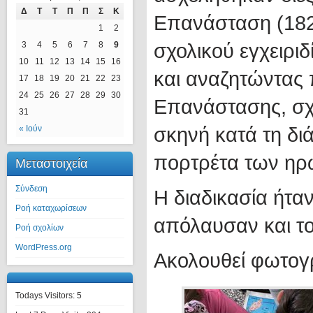
Δ
Τ
Τ
Π
Π
Σ
Κ
Επανάσταση (1821
1
2
σχολικού εγχειριδ
3
4
5
6
7
8
9
10
11
12
13
14
15
16
και αναζητώντας π
17
18
19
20
21
22
23
24
25
26
27
28
29
30
Επανάστασης, σχ
31
σκηνή κατά τη δι
« Ιούν
πορτρέτα των ηρ
Μεταστοιχεία
Σύνδεση
Η διαδικασία ήταν
Ροή καταχωρίσεων
απόλαυσαν και το
Ροή σχολίων
WordPress.org
Ακολουθεί φωτογρ
Todays Visitors:
5