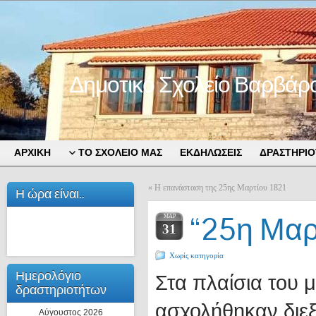
Δημοτικό Σχολείο Βαρβάρ
ΑΡΧΙΚΗ
ΤΟ ΣΧΟΛΕΙΟ ΜΑΣ
ΕΚΔΗΛΩΣΕΙΣ
ΔΡΑΣΤΗΡΙΟ
«
Η επανάσταση της 25ης Μαρτίου 1821
Η ώρα είναι..
“25η Μαρ
ΜΑΡ
31
Χωρίς κατηγορία
Ημερολόγιο
Στα πλαίσια του μ
δραστηριοτήτων
ασχολήθηκαν διε
Αύγουστος 2026