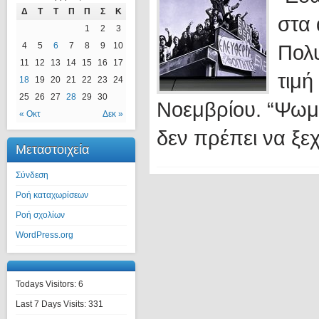
Δ
Τ
Τ
Π
Π
Σ
Κ
στα 
1
2
3
4
5
6
7
8
9
10
Πολυ
11
12
13
14
15
16
17
τιμή
18
19
20
21
22
23
24
25
26
27
28
29
30
Νοεμβρίου. “Ψωμί,
« Οκτ
Δεκ »
δεν πρέπει να ξεχ
Μεταστοιχεία
Σύνδεση
Ροή καταχωρίσεων
Ροή σχολίων
WordPress.org
Todays Visitors:
6
Last 7 Days Visits:
331