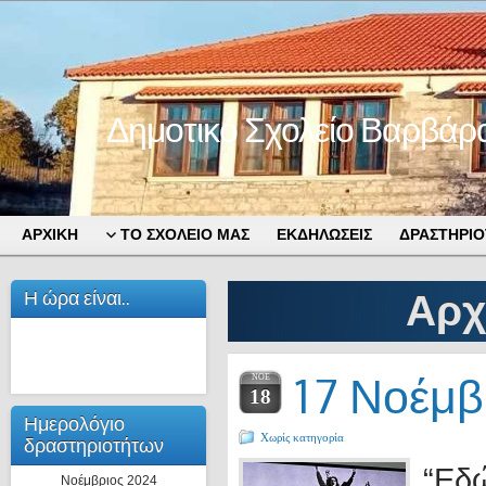
Δημοτικό Σχολείο Βαρβάρ
ΑΡΧΙΚΗ
ΤΟ ΣΧΟΛΕΙΟ ΜΑΣ
ΕΚΔΗΛΩΣΕΙΣ
ΔΡΑΣΤΗΡΙΟ
Η ώρα είναι..
Αρχ
17 Νοέμβ
ΝΟΈ
18
Ημερολόγιο
Χωρίς κατηγορία
δραστηριοτήτων
“Εδώ
Νοέμβριος 2024