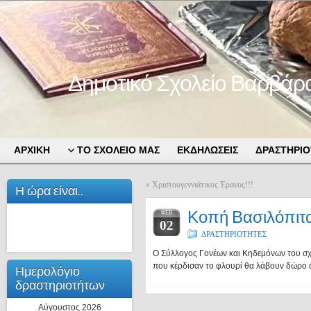
Δημοτικό Σχολείο Βαρβάρ
ΑΡΧΙΚΗ
ΤΟ ΣΧΟΛΕΙΟ ΜΑΣ
ΕΚΔΗΛΩΣΕΙΣ
ΔΡΑΣΤΗΡΙΟ
«
Χριστουγεννιάτικος Έρανος!!!
Η ώρα είναι..
Κοπή Βασιλόπιτ
ΦΕΒ
02
ΔΡΑΣΤΗΡΙΟΤΗΤΕΣ
Ο Σύλλογος Γονέων και Κηδεμόνων του σχολ
που κέρδισαν το φλουρί θα λάβουν δώρο απ
Ημερολόγιο
δραστηριοτήτων
Αύγουστος 2026